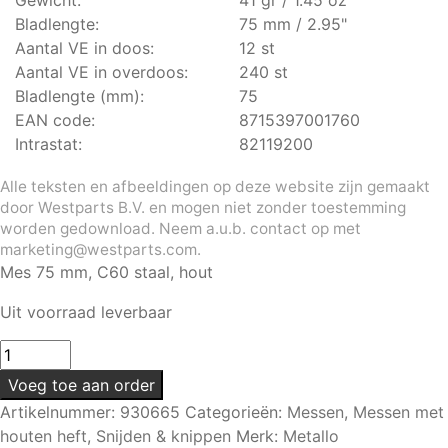
Bladlengte:
75 mm / 2.95"
Aantal VE in doos:
12 st
Aantal VE in overdoos:
240 st
Bladlengte (mm):
75
EAN code:
8715397001760
Intrastat:
82119200
Alle teksten en afbeeldingen op deze website zijn gemaakt
door Westparts B.V. en mogen niet zonder toestemming
worden gedownload. Neem a.u.b. contact op met
marketing@westparts.com.
Mes 75 mm, C60 staal, hout
Uit voorraad leverbaar
Mes
|
Voeg toe aan order
75
Artikelnummer:
930665
Categorieën:
Messen
,
Messen met
mm
houten heft
,
Snijden & knippen
Merk:
Metallo
|