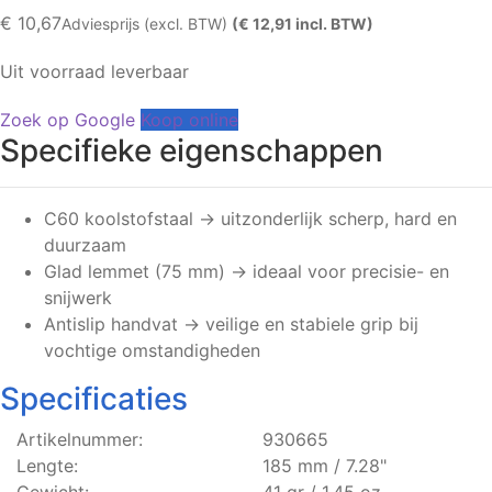
€
10,67
Adviesprijs (excl. BTW)
(€ 12,91 incl. BTW)
Uit voorraad leverbaar
Zoek op Google
Koop online
Specifieke eigenschappen
C60 koolstofstaal → uitzonderlijk scherp, hard en
duurzaam
Glad lemmet (75 mm) → ideaal voor precisie- en
snijwerk
Antislip handvat → veilige en stabiele grip bij
vochtige omstandigheden
Specificaties
Artikelnummer:
930665
Lengte:
185 mm / 7.28"
Gewicht:
41 gr / 1.45 oz