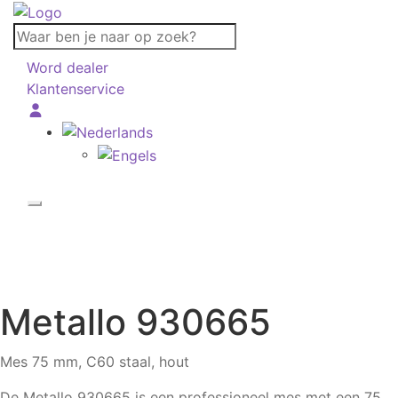
Waar
ben
Word dealer
je
Klantenservice
naar
op
zoek?
Metallo
930665
Mes 75 mm, C60 staal, hout
De Metallo 930665 is een professioneel mes met een 75