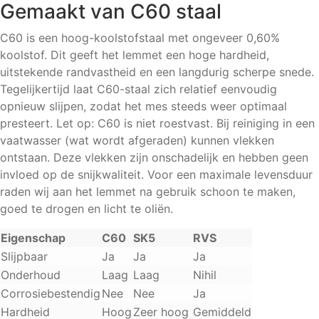
Gemaakt van C60 staal
C60
|
C60 is een hoog-koolstofstaal met ongeveer 0,60%
Hout
koolstof. Dit geeft het lemmet een hoge hardheid,
aantal
uitstekende randvastheid en een langdurig scherpe snede.
Tegelijkertijd laat C60-staal zich relatief eenvoudig
opnieuw slijpen, zodat het mes steeds weer optimaal
presteert. Let op: C60 is niet roestvast. Bij reiniging in een
vaatwasser (wat wordt afgeraden) kunnen vlekken
ontstaan. Deze vlekken zijn onschadelijk en hebben geen
invloed op de snijkwaliteit. Voor een maximale levensduur
raden wij aan het lemmet na gebruik schoon te maken,
goed te drogen en licht te oliën.
Eigenschap
C60
SK5
RVS
Slijpbaar
Ja
Ja
Ja
Onderhoud
Laag
Laag
Nihil
Corrosiebestendig
Nee
Nee
Ja
Hardheid
Hoog
Zeer hoog
Gemiddeld