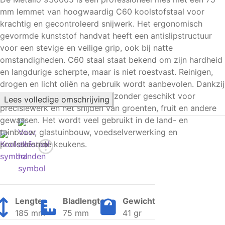
mm lemmet van hoogwaardig C60 koolstofstaal voor
krachtig en gecontroleerd snijwerk. Het ergonomisch
gevormde kunststof handvat heeft een antislipstructuur
voor een stevige en veilige grip, ook bij natte
omstandigheden. C60 staal staat bekend om zijn hardheid
en langdurige scherpte, maar is niet roestvast. Reinigen,
drogen en licht oliën na gebruik wordt aanbevolen. Dankzij
de gladde snede is dit mes bijzonder geschikt voor
Lees volledige omschrijving
precisiewerk en het snijden van groenten, fruit en andere
gewassen. Het wordt veel gebruikt in de land- en
tuinbouw, glastuinbouw, voedselverwerking en
professionele keukens.
Lengte
Bladlengte
Gewicht
185 mm
75 mm
41 gr