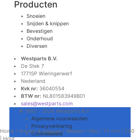
Producten
Snoeien
Snijden & knippen
Bevestigen
Onderhoud
Diversen
Westparts B.V.
De Stek 7
1771SP Wieringerwerf
Nederland
Kvk nr:
36040554
BTW nr:
NL801583949B01
sales@westparts.com
© 1992 - 2026 Westparts B.V.
Algemene voorwaarden
Privacyverklaring
Home
/
Snijden & knippen
/
Messen
/
Mes | 75 mm | C60
Cookiebeleid
| Hout